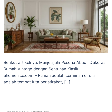
Berikut artikelnya: Menjelajahi Pesona Abadi: Dekorasi
Rumah Vintage dengan Sentuhan Klasik
ehomenice.com – Rumah adalah cerminan diri. Ia
adalah tempat kita beristirahat, […]
DEWAPOKER Situs Slot Gacor Online Resmi