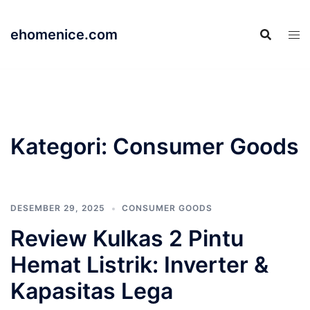
Langsung
ke
ehomenice.com
isi
Kategori:
Consumer Goods
DESEMBER 29, 2025
CONSUMER GOODS
Review Kulkas 2 Pintu
Hemat Listrik: Inverter &
Kapasitas Lega