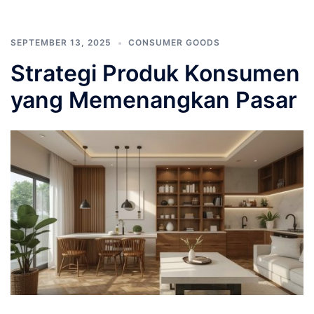
SEPTEMBER 13, 2025
CONSUMER GOODS
Strategi Produk Konsumen
yang Memenangkan Pasar