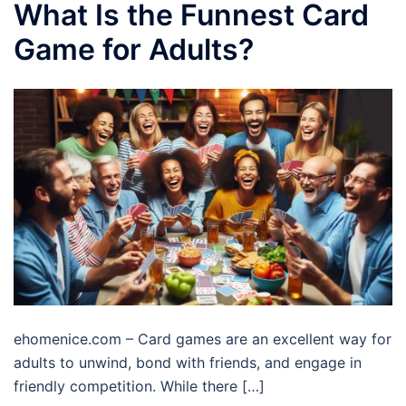
What Is the Funnest Card
Game for Adults?
ehomenice.com – Card games are an excellent way for
adults to unwind, bond with friends, and engage in
friendly competition. While there […]