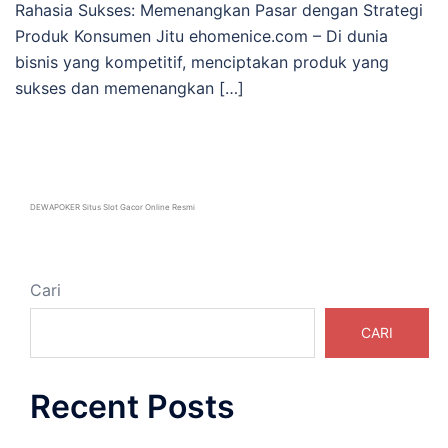
Rahasia Sukses: Memenangkan Pasar dengan Strategi
Produk Konsumen Jitu ehomenice.com – Di dunia
bisnis yang kompetitif, menciptakan produk yang
sukses dan memenangkan […]
DEWAPOKER Situs Slot Gacor Online Resmi
Cari
CARI
Recent Posts