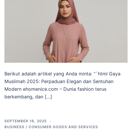
Berikut adalah artikel yang Anda minta: “`html Gaya
Muslimah 2025: Perpaduan Elegan dan Sentuhan
Modern ehomenice.com – Dunia fashion terus
berkembang, dan […]
SEPTEMBER 16, 2025
BUSINESS / CONSUMER GOODS AND SERVICES