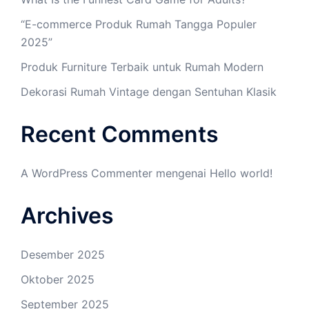
“E-commerce Produk Rumah Tangga Populer
2025”
Produk Furniture Terbaik untuk Rumah Modern
Dekorasi Rumah Vintage dengan Sentuhan Klasik
Recent Comments
A WordPress Commenter
mengenai
Hello world!
Archives
Desember 2025
Oktober 2025
September 2025